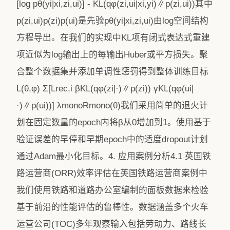
[log pθ(yi|xi,zi,ui)] - KL(qφ(zi,ui|xi,yi)∥p(zi,ui))其中
p(zi,ui)p(zi)p(ui)是先验pθ(yi|xi,zi,ui)由log空间结构
方程导出。在我们的实现中KL项有闭式表达式重建
项近似为log输出上的每输出Huber或平方损失。聚
合整个数据集并添加单调性惩罚得到整体训练目标
L(θ,φ) Σ[Lrec,i βKL(qφ(zi|·)∥p(zi)) γKL(qφ(ui|
·)∥p(ui))] λmonoRmono(θ)我们采用简单的退火计
划在固定数量的epoch内将β从0增加到1。使用基于
验证误差的早停和早期epoch中的适度dropout计划
通过Adam最小化目标。4. 应用案例分析4.1 英国铁
路运营商(ORR)效率评估在英国铁路运营商案例中
我们使用铁路和道路办公室编制的面板数据来检验
基于前沿的性能评估的鲁棒性。数据涵盖多个火车
运营公司(TOC)多年观察输入包括劳动力、路线长