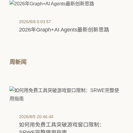
2026/8/8 0:03:57
2026年Graph+AI Agents最新创新思路
周新闻
2026/8/5 20:46:44
如何用免费工具突破游戏窗口限制：
SRWE完整使用指南