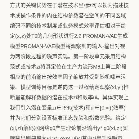
方式的关键优势在于潜在技术坐标z可以视为描述技
术或操作条件的内在结构参数潜在空间的不同区域
编码不同的技术制度或业务模式效率评估相对于给
定(x,z)处Tθ的几何形状进行2.2 PROMAN-VAE生成
模型PROMAN-VAE模型将观察到的输入-输出对视
为两阶段过程的噪声实现。第一阶段单元采用结构
范式或技术zi将其定位在生产力流形Mθ上第二阶段
相应的前沿输出按效率因子缩放并受到随机噪声污
染。模型训练目标是逆向这一过程给定观察(xi,yi)推
断最能解释数据的潜在技术zi和效率ui。具体实现上
我们引入潜在变量zi∈R^K(技术)和ui∈[0,∞)(效率)
并为它们分别设置标准正态先验和指数先验。给定
(xi,zi)解码器网络gθ产生理论前沿输出y*igθ(xi,zi)实
际输出则建模为yi y*i exp(-ui)εi其中εi是乘性噪声