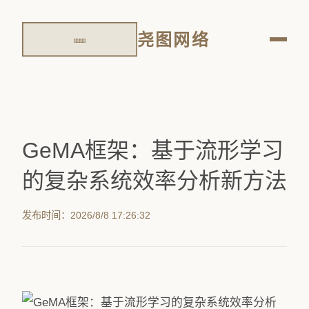
尧图网络
GeMA框架：基于流形学习
的复杂系统效率分析新方法
发布时间：2026/8/8 17:26:32