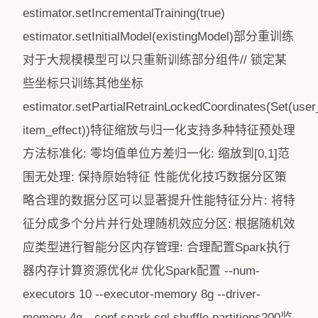
estimator.setIncrementalTraining(true)
estimator.setInitialModel(existingModel)部分重训练
对于大规模模型可以只重新训练部分组件// 锁定某
些坐标只训练其他坐标
estimator.setPartialRetrainLockedCoordinates(Set(user_
item_effect))特征缩放与归一化支持多种特征预处理
方法标准化: 零均值单位方差归一化: 缩放到[0,1]范
围无处理: 保持原始特征 性能优化技巧数据分区策
略合理的数据分区可以显著提升性能特征分片: 将特
征分成多个分片并行处理随机效应分区: 根据随机效
应类型进行智能分区内存管理: 合理配置Spark执行
器内存计算资源优化# 优化Spark配置 --num-
executors 10 --executor-memory 8g --driver-
memory 4g --conf spark.sql.shuffle.partitions200监