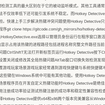
ve与传统热键检测工具的最大区别在于它的被动监听模式。其他工
仅效率低下还可能引发系统不稳定。而Hotkey Detect
快速上手三步解决热键冲突问题使用Hotkey Detecti
one https://gitcode.com/gh_mirrors/ho/hotkey
otkeyDetective.exe选择以管理员身份运行在程序窗
内显示占用该热键的进程路径包括进程名称完整文件路径当前
lShiftT无法打开新标签页运行Hotkey Detective按下C
置关闭或修改其全局热键问题AltTab窗口切换失效检测发
置游戏玩家场景游戏玩家经常遇到游戏快捷键与系统快捷键
这些键在Windows系统中可能有其他功能。使用Hotkey Det
程序员在开发自定义热键功能时Hotkey Detective
用注册成功率验证测试热键注册的成功率和稳定性兼容性检
ey Detective提供x64和x86两个版本完美兼容从Window