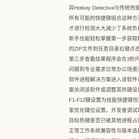
异Hotkey Detecti
所有可能的快捷键组合这种方法不
才进行检测大大减少了系统负担。
新手也能轻松掌握第一步获取程序git cl
的ZIP文件到任意目录右键点击H
第三步查看结果程序会在3秒
问题到专业需求日常办公场景问题Ctr
软件进程解决方案进入该软件设
案关闭该软件或调整其热键设
F1-F12键设置为技能快捷键但
家优化键位设置。开发者调试场景
目标热键是否已被其他进程占
正常工作系统兼容性与版本选择Hotk