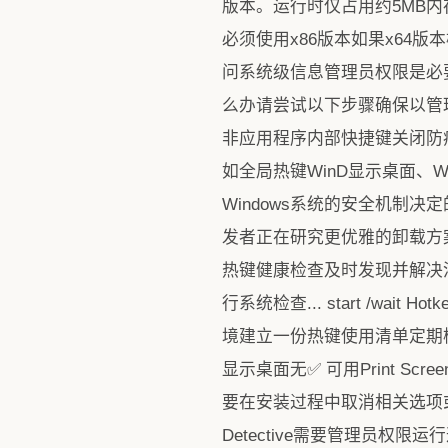
版本。运行时仅占用约5MB内存
必须使用x86版本如果x64
问系统级信息管理员权限是必
么办请尝试以下步骤确保以管理
非应用程序内部快捷键关闭防
如全局热键WinD显示桌面、W
Windows系统的安全机制决定
发者正在研究更优雅的卸载方案。
热键健康检查及时发现并解决潜在
行系统检查... start /wai
境建立一份热键使用清单定期检查
显示桌面无✅ 可用Print 
要在安装过程中取消相关选项或安装
Detective需要管理员