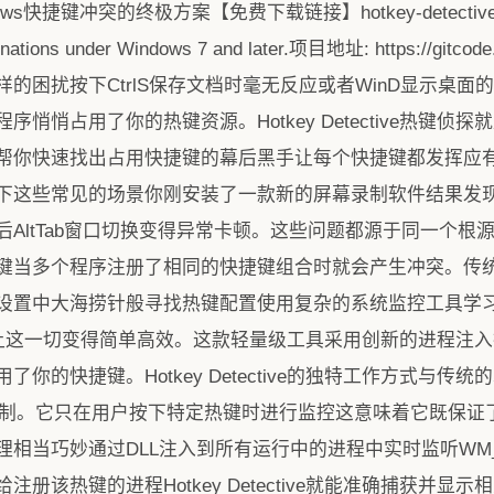
捷键冲突的终极方案【免费下载链接】hotkey-detectiveA smal
binations under Windows 7 and later.项目地址: https://gitcode
到过这样的困扰按下CtrlS保存文档时毫无反应或者WinD显示
悄占用了你的热键资源。Hotkey Detective热键侦探就
帮你快速找出占用快捷键的幕后黑手让每个快捷键都发挥应
这些常见的场景你刚安装了一款新的屏幕录制软件结果发现Prin
AltTab窗口切换变得异常卡顿。这些问题都源于同一个根源—
键当多个程序注册了相同的快捷键组合时就会产生冲突。传
设置中大海捞针般寻找热键配置使用复杂的系统监控工具学
ive的出现让这一切变得简单高效。这款轻量级工具采用创新的进
的快捷键。Hotkey Detective的独特工作方式与传统的
式检测机制。它只在用户按下特定热键时进行监控这意味着它既保
相当巧妙通过DLL注入到所有运行中的进程中实时监听WM_
册该热键的进程Hotkey Detective就能准确捕获并