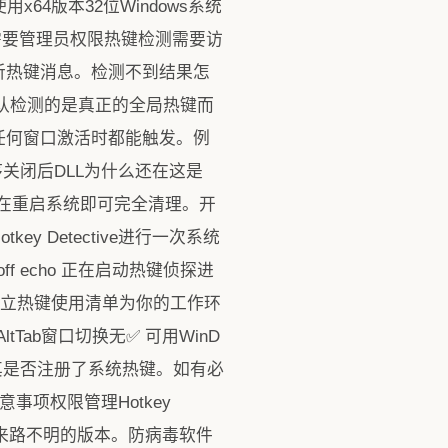
64版本32位Windows系统
么需要管理员权限热键检测需要访
听热键消息。检测不到结果怎
确认检测的是真正的全局热键而
任何窗口激活时都能触发。例
序关闭后DLL为什么还在这是
一直存在重启系统即可完全清理。开
 Detective进行一次系统
 echo 正在启动热键侦探进
 pause建立热键使用清单为你的工作环
Tab窗口切换无✅ 可用WinD
观察其是否注册了系统热键。如有必
意事项权限管理Hotkey
用来路不明的版本。防病毒软件