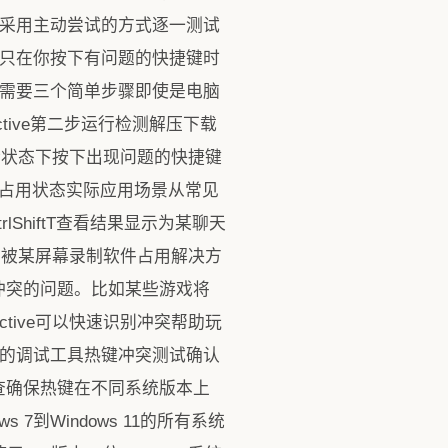
具通常采用主动尝试的方式逐一测试
ive只在你按下有问题的快捷键时
ve只需要三个简单步骤即使是电脑
-detective第二步运行检测解压下载
口激活状态下按下出现问题的快捷键
占用状态实际应用场景从常见
trlShiftT查看结果显示为某聊天
现被某屏幕录制软件占用解决方
冲突的问题。比如某些游戏将
ective可以快速识别冲突帮助玩
是绝佳的调试工具热键冲突测试确认
查确保热键在不同系统版本上
s 7到Windows 11的所有系统