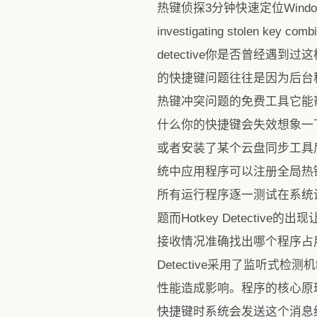
热键侦探3分钟快速定位Windows快
investigating stolen key com
detective你是否曾经遇
的快捷键问题往往是因为后台程序悄
热键冲突问题的免费工具它能
什么你的快捷键会失效想象一下
或者安装了某个云盘同步工具后
统中应用程序可以注册全局热
所有运行程序逐一测试在系统
题而Hotkey Detect
接收情况准确找出哪个程序占用了你
Detective采用了监听
性能造成影响。程序的核心原理
快捷键时系统会发送这个消息给注