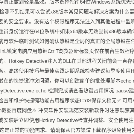
真正做到轻量高效。版本选择指南64位Windows系统优先使用x
版本检测不到结果可以尝试x86版本常见问题与解决方案为什
要的安全要求。没有这个权限程序无法注入到其他进程中监
员身份运行在64位系统中如果x64版本无效尝试x86版本
病毒软件临时测试如何确认热键是全局的真正的全局热键在
inL锁定电脑应用热键CtrlT浏览器新标签页仅在前台生效程
的。Hotkey Detective注入的DLL在其他进程关闭前会
高级使用技巧与最佳实践定期系统检查建议每季度使用Hotkey
的快捷键冲突问题。你可以创建简单的批处理脚本echo off
t HotkeyDetective.exe echo 检测完成请查看热键占用情况
和维护快捷键功能占用程序状态CtrlS保存文档无✅ 可用Alt
Screen截图百度网盘⚠️ 冲突软件安装规范安装新软件时注意
后立即使用Hotkey Detective检查并调整。安全使用注
权限运行这是正常的功能需求。请确保从官方渠道下载程序避免使