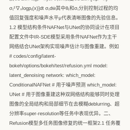
σₜ²∇ₓlogpₜ(x)]dt σₜdẇ其中θₜ和σₜ分别控制过程的均
值回复强度和噪声水平μ代表清晰图像的先验信息。
1.2 模型结构条件NAFNet与UNet的协同设计在项目
配置文件中IR-SDE模型采用条件NAFNet作为主干
网络结合UNet架构实现噪声估计与图像重建。例如
# codes/config/latent-
bokeh/options/bokeh/test/refusion.yml model:
latent_denoising network: which_model:
ConditionalNAFNet # 用于噪声预测 which_model:
UNet # 用于图像重建这种双网络结构能够同时处理
图像的全局结构和局部细节在去模糊deblurring、超
分辨率super-resolution等任务中表现优异。二、
Refusion模型多任务图像修复的统一框架2.1 任务覆