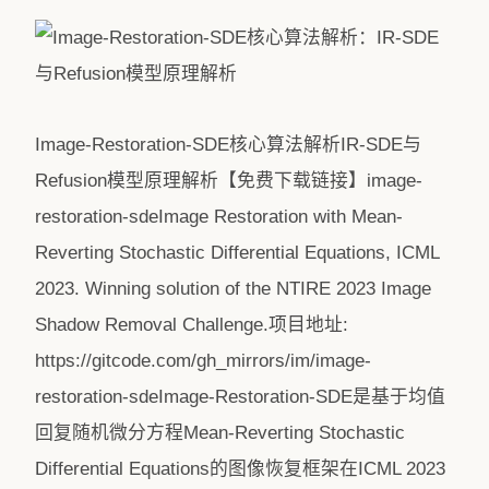
Image-Restoration-SDE核心算法解析IR-SDE与
Refusion模型原理解析【免费下载链接】image-
restoration-sdeImage Restoration with Mean-
Reverting Stochastic Differential Equations, ICML
2023. Winning solution of the NTIRE 2023 Image
Shadow Removal Challenge.项目地址:
https://gitcode.com/gh_mirrors/im/image-
restoration-sdeImage-Restoration-SDE是基于均值
回复随机微分方程Mean-Reverting Stochastic
Differential Equations的图像恢复框架在ICML 2023