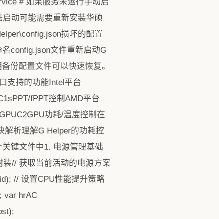
ment Service # 如果服务未运行手动启
Service无法启动可能需要重新安装华硕
\config.json损坏的配置
nfig.json文件重新启动G
定期备份配置文件可以快速恢复。
持的功能Intel平台
C1sPPT/fPPT控制AMD平台
PT_GPUC2GPU功耗/温度控制在
解析理解G Helper的功耗控
关键文件中1. 电源管理基础
理API的封装// 获取当前活动的电源方案
olicyGuid); // 设置CPU性能提升策略
; var hrAC
st);