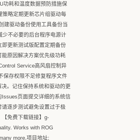
实时显示CPU功耗和温度数据预防措施保
理策略定期更新芯片组驱动每
版本创建驱动备份使用工具备份当
减少不必要的后台程序电源计
非立即更新测试版配置定期备份
可能原因解决方案优先级功耗
trol Service高风扇控制异
置不保存权限不足修复程序文件
到解决。记住保持系统和驱动的更
ssues页面提交详细的系统信
时请逐步测试避免设置过于极
【免费下载链接】g-
onality. Works with ROG
 and many more.项目地址: