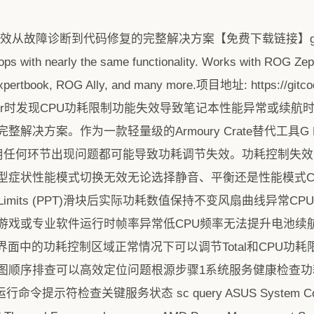
失效从故障诊断到代码修复的完整解决方案【免费下载链接】g-helperLi
tops with nearly the same functionality. Works with ROG Zep
Expertbook, ROG Ally, and many more.项目地址: https://gitco
Helper时发现CPU功耗限制功能失效导致笔记本性能异常或
解决方案。作为一款轻量级的Armoury Crate替代工具G 
调用任何环节出现问题都可能导致功耗调节失效。功耗控制失
型症状性能模式切换无效无论选择静音、平衡还是性能模式C
 Limits (PPT)滑块后实际功耗数值保持不变风扇曲线异常
游戏或专业软件运行时帧率异常低CPU频率无法提升电池续
r主界面中的功耗控制区域正常情况下可以调节Total和CPU
图顺序排查可以高效定位问题根源步骤1系统服务健康检查功
符检查关键服务状态 sc query ASUS System Control 