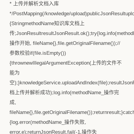
* 上传并解析文档入库
*/PostMapping(/knowledge/upload)publicJsonResultuploa
{StringmethodName知识库文档上
传;JsonResultresultJsonResult.ok();try{log.info(meth
操作开始, fileName{},file.getOriginalFilename());//
参数校验if(file.isEmpty())
{thrownewIllegalArgumentException(上传的文件不
能为
空);}knowledgeService.uploadAndIndex(file);resultJso
档上传并解析成功);log.info(methodName_操作完
成,
fileName{},file.getOriginalFilename());returnresult;}cat
{log.error(methodName_操作失败,
error,e);returnJsonResult.fail(-1,操作失