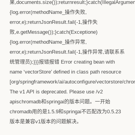
果,documents.size());returnresult;}catch(IllegalArgume
{log.error(methodName_操作失败,
error,e);returnJsonResult.fail(-1,操作失
败,e.getMessage());}catch(Exceptione)
{log.error(methodName_操作异常,
error,e);returnJsonResult.fail(-1,操作异常,请联系系
统管理员);}}}报错报错 Error creating bean with
name ‘vectorStore’ defined in class path resource
[org/springframework/ai/autoconfigure/vectorstore/chr
The v1 API is deprecated. Please use /v2
apischromadb和springai的版本问题。一开始
chromadb用的是1.5.9和springai不匹配改为0.5.23
版本是兼容v1版本的问题解决。