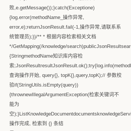
败,e.getMessage());}catch(Exceptione)
{log.error(methodName_操作异常,
error,e);returnJsonResult.fail(-1,操作异常,请联系系
统管理员);}}/** * 根据内容检索相关文档
*/GetMapping(/knowledge/search)publicJsonResultsear
{StringmethodName知识库内容检
索;JsonResultresultJsonResult.ok();try{log.info(meth
查询操作开始, query{}, topK{},query,topK);// 参数校
验if(StringUtils.isEmpty(query))
{thrownewIllegalArgumentException(检索关键词不
能为
空);}ListKnowledgeDocumentdocumentsknowledgeService
操作完成, 检索到 {} 条结