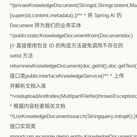
*/privateKnowledgeDocument(Stringid,Stringcontent,Ma
{super(id,content,metadata);}/** * 将 Spring AI 的
Document 转为我们的业务实体
*/publicstaticKnowledgeDocumentfrom(Documentdoc)
{// 直接使用包含 ID 的构造方法避免调用不存在的
setId 方法
returnnewKnowledgeDocument(doc.getId(),doc.getText(
接口类publicinterfaceKnowledgeService{/** * 上传
并解析文档入库
*/voiduploadAndIndex(MultipartFilefile)throwsException;
* 根据内容检索相关文档
*/ListKnowledgeDocumentsearch(Stringquery,inttopK);
接口实现类
importcom.example.demo.entity.KnowledgeDocument;impor