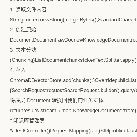
1. 读取文件内容
StringcontentnewString(file.getBytes(),StandardCharset
2. 创建原始
DocumentDocumentrawDocnewKnowledgeDocument(content
3. 文本分块
(Chunking)ListDocumentchunkstokenTextSplitter.apply(L
4. 存入
ChromaDBvectorStore.add(chunks);}OverridepublicLis
{SearchRequestrequestSearchRequest.builder().query(que
将底层 Document 转换回我们的业务实体
returnresults.stream().map(KnowledgeDocument::from).c
* 知识库管理表
*/RestController()RequestMapping(/api)Slf4jpubliccla