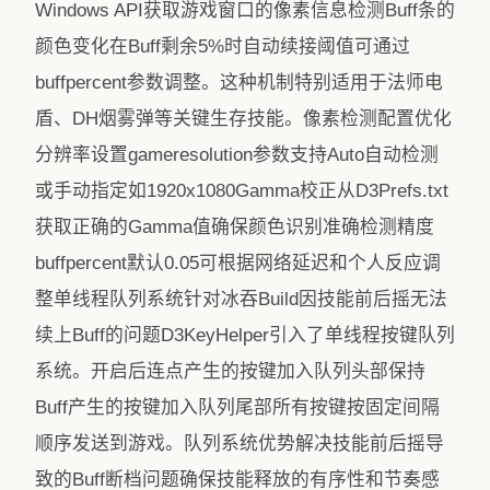
Windows API获取游戏窗口的像素信息检测Buff条的
颜色变化在Buff剩余5%时自动续接阈值可通过
buffpercent参数调整。这种机制特别适用于法师电
盾、DH烟雾弹等关键生存技能。像素检测配置优化
分辨率设置gameresolution参数支持Auto自动检测
或手动指定如1920x1080Gamma校正从D3Prefs.txt
获取正确的Gamma值确保颜色识别准确检测精度
buffpercent默认0.05可根据网络延迟和个人反应调
整单线程队列系统针对冰吞Build因技能前后摇无法
续上Buff的问题D3KeyHelper引入了单线程按键队列
系统。开启后连点产生的按键加入队列头部保持
Buff产生的按键加入队列尾部所有按键按固定间隔
顺序发送到游戏。队列系统优势解决技能前后摇导
致的Buff断档问题确保技能释放的有序性和节奏感