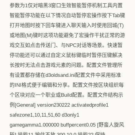
参数为1仅对暗黑3窗口生效智能暂停机制工具内置
智能暂停功能在以下情况自动暂停宏操作按下Tab键
打开地图时按下回车键进入聊天输入时使用回城(T)
或地图(M)键时这项功能避免了宏操作干扰正常的游
戏交互如点击传送门、与NPC对话等场景。快速暂
停功能还可以通过自定义鼠标键临时暂停压键解决
长按时无法点击游戏元素的问题。配置文件管理所
有设置都存储在d3oldsand.ini配置文件中采用标准
的INI格式便于编辑和分享。配置文件按区块组织每
个区块对应一个职业或Build配置。配置文件结构示
例[General] version230222 activatedprofile1
safezone1,10,11,51,60 d3only1
gamegamma1.000000 buffpercent0.05 [野蛮人旋风
斩] 技能11,按住不放,300,10,0 技能22,保持