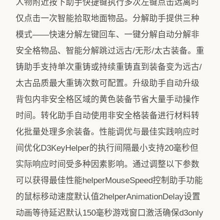
人物附近按下助手快捷键执行多次左键点击远离时
仅点击一次智能拾取地面物品。分解助手提供三种
模式——快速分解左键回车、一键分解自动分解非
安全格物品、智能分解跳过远古/无形/太古装备。重
铸助手支持单次重铸或持续重铸直到装备变为远古/
太古品质最大重铸次数可配置。升级助手自动升级
背包内非安全格区域的黄色装备节省大量手动操作
时间。转化助手自动使用非安全格装备进行材料转
化批量处理多余装备。性能调优与最佳实践响应时
间优化D3KeyHelper的执行间隔最小支持20毫秒但
实际响应时间受多种因素影响。通过调整以下参数
可以获得最佳性能helperMouseSpeed控制助手功能
的鼠标移动速度默认值2helperAnimationDelay设置
动画等待延迟默认150毫秒游戏窗口激活确保d3only