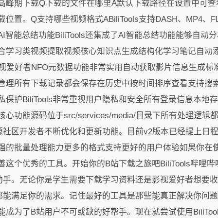
高峰期下载Q下载的文件在哪里A默认下载路径在设置中可查
置。Q支持哪些视频格式ABiliTools支持DASH、MP4
能总结功能BiliTools还集成了AI智能总结功能能够自动分
合学习类视频提取视频核心知识点生成结构化学习笔记自动
视爱好者NFO元数据功能非常实用自动获取影片信息生成标
管理所有下载记录都会保存在历史中按时间排序查看支持搜
保护BiliTools非常重视用户隐私和安全所有登录信息本
功能源码位于src/services/media/目录下所有处理
活跃的开源社区开发者不断优化和更新功能。目前v2版本已经提上
强的批量处理能力更多的格式支持更好的用户体验如果你在
这个优秀的工具。开始你的B站下载之旅吧BiliTools哔
助手。无论你是学生需要下载学习资料还是影视爱好者想要
ls都能满足你的需求。记住最好的工具是那些能真正解决你问题的工
成为了B站用户不可或缺的好帮手。现在就尝试使用BiliTo