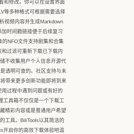
看和修改。你可以在设置界面
、FLV等多种格式可根据需要选择
析视频内容并生成Markdown
添加时间戳链接便于后续复习
准的NFO文件支持剧集和合集
索和过滤可重新下载已下载内
地存储不收集用户个人信息开源代
逻辑都是透明可查的。社区支持与未
日程将带来更多创新功能即将到来
使用过程中遇到问题或有好的
哩哔哩工具箱不仅仅是一个下载工
收藏精彩内容或是普通用户希望
具。BiliTools以其简洁的
ols开启你的高效下载体验吧温