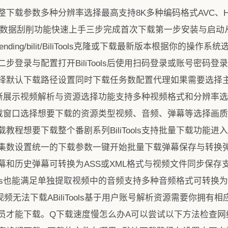
下载参数多种分辨率选择最高支持8K多种编码格式AVC、H
ML元数据刮削功能快速上手三步完成首次下载第一步安装与启动
GitHub_Trending/bilit/BiliTools克隆或下载最新版本根
步登录与配置打开BiliTools后使用扫码登录或账号密码
择默认下载路径设置同时下载任务数配置代理如果需要选择主
题界面清晰展示视频解析与资源选择功能支持多种视频格式和分辨
并弹出下载窗口选择想要下载的资源类型视频、音频、弹幕等选择
教程想要下载整个番剧系列BiliTools支持批量下载功能
数设置统一的下载参数一键开始批量下载弹幕保存与转换弹幕是B
幕和历史弹幕可转换为ASS或XML格式与视频文件同步保存
Tools也能满足单独提取视频中的音频支持多种音频格式可转换
频无法下载ABiliTools基于用户账号解析资源需要你拥有
员才能下载。Q下载速度慢怎么办A可以尝试以下方法检查网络