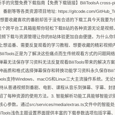
下载指南【免费下载链接】BiliToolsA cross-platform b
源项目地址: https://gitcode.com/GitHub_Trending
 想要收藏喜欢的番剧却苦于没有合适的下载工具今天我要为
哩工具箱这个跨平台工具箱能帮你轻松下载B站的各种资源无论是视
功能就是视频下载与资源管理让你的B站体验更加自由便捷。为什么
上想追番、需要反复观看的学习教程、想要收藏的精彩视频
iliTools正是为了解决这些痛点而生传统观看方式的问题
幕无法保存学习资料无法反复观看BiliTools带来的解决
质和格式选择弹幕保存和转换功能学习资料永久保存BiliToo
iTools支持Windows、macOS和Linux三大主流操作系
持从普通视频到番剧、电影、课程从音乐到弹幕、字幕、封面Bil
绍了每种资源的使用方法。3. 智能解析功能工具能够智能识
心参数。通过src/services/media/extras.ts文件
iliTools浅色主题设置界面提供丰富的下载参数选项包括字