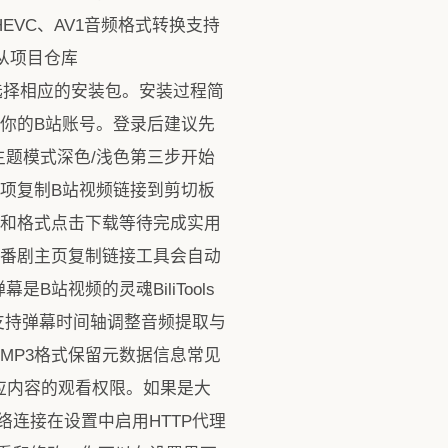
EVC、AV1音频格式转换支持
从项目仓库
据你的操作系统选择相应的安装包。安装过程简
登录你的B站账号。登录后建议先
题模式深色/浅色第三步开始
率选项复制B站视频链接到剪切板
画质和格式点击下载等待完成实用
进入番剧主页复制链接工具会自动
站视频的灵魂BiliTools
支持弹幕时间轴调整音频提取与
为MP3格式保留元数据信息常见
相应内容的观看权限。如果是大
连接在设置中启用HTTP代理