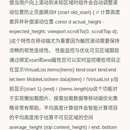
偿当用户向上滚动到未知区域时组件会自动调整滚
动位置防止页面跳动if (start old_start) { // 计算高度
差异并补偿滚动位置 const d actual_height -
expected_height; viewport.scrollTo(0, scrollTop d);
}这个特性在移动端尤为重要因为触控滚动需要保持
流畅的视觉连续性。 性能监控与优化可见区域跟踪
通过绑定start和end属性您可以实时监控哪些项目正
在显示VirtualList items{items} bind:start bind:end
let:item MobileListItem data{item} / /VirtualList p当
前显示{start 1}-{end} / {items.length}/p这个功能对
于实现懒加载图片、按需加载数据等移动端优化策
略非常有帮助。平均高度计算组件会智能计算项目
的平均高度用于估算不可见区域的空间
average_height (top content_height) / end; bottom