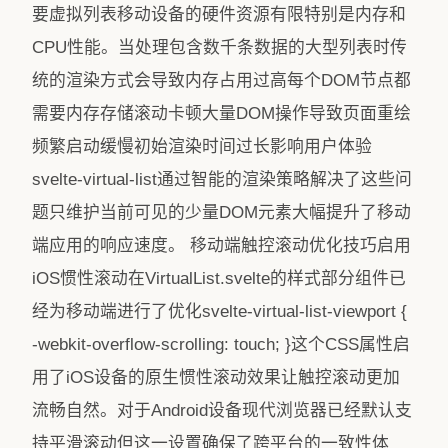
要虚拟列表移动设备的硬件资源有限特别是内存和
CPU性能。当处理包含数千条数据的大型列表时传
统的渲染方式会导致内存占用过高每个DOM节点都
需要内存存储滚动卡顿大量DOM操作导致页面重绘
频繁启动缓慢初始渲染时间过长影响用户体验
svelte-virtual-list通过智能的渲染策略解决了这些问
题只维护当前可见的少量DOM元素大幅提升了移动
端应用的响应速度。 移动端触控滚动优化技巧启用
iOS惯性滚动在VirtualList.svelte的样式部分组件已
经为移动端进行了优化svelte-virtual-list-viewport {
-webkit-overflow-scrolling: touch; }这个CSS属性启
用了iOS设备的原生惯性滚动效果让触控滚动更加
流畅自然。对于Android设备现代浏览器已经默认支
持平滑滚动但这一设置确保了跨平台的一致性体