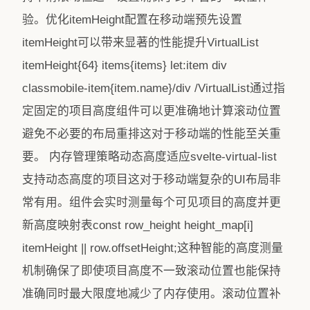
验。优化itemHeight配置在移动端预先设置
itemHeight可以带来显著的性能提升VirtualList
itemHeight{64} items{items} let:item div
classmobile-item{item.name}/div /VirtualList通过指
定固定的项目高度组件可以更准确地计算滚动位置
避免不必要的布局重排这对于移动端的性能至关重
要。 内存管理策略动态高度适应svelte-virtual-list
支持动态高度的项目这对于移动端复杂的UI布局非
常有用。组件会实时测量每个可见项目的高度并更
新高度映射表const row_height height_map[i]
itemHeight || row.offsetHeight;这种智能的高度测量
机制确保了即使项目高度不一致滚动位置也能保持
准确同时最大限度地减少了内存使用。滚动位置补