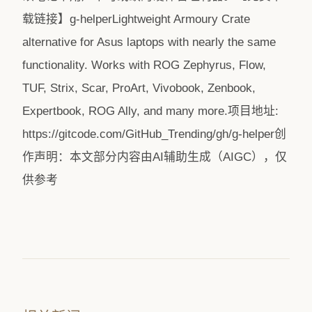
载链接】g-helperLightweight Armoury Crate
alternative for Asus laptops with nearly the same
functionality. Works with ROG Zephyrus, Flow,
TUF, Strix, Scar, ProArt, Vivobook, Zenbook,
Expertbook, ROG Ally, and many more.项目地址:
https://gitcode.com/GitHub_Trending/gh/g-helper创
作声明：本文部分内容由AI辅助生成（AIGC），仅
供参考