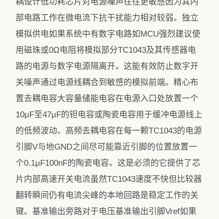
耦设计低功耗芯片对电源噪声往往更敏感因为其内
部电路工作在微电流下抗干扰能力相对较弱。独立
模拟供电如果系统中有数字电路如MCU强烈建议使
用磁珠或0Ω电阻将模拟部分TC1043及其传感器电
路的电源与数字电源隔离开。这能有效防止数字开
关噪声通过电源线耦合到敏感的模拟前端。精心布
置去耦电容大容量储能电容在电源入口处放置一个
10μF至47μF的钽电容或陶瓷电容用于缓冲电源线上
的低频波动。高频去耦电容在每一颗TC1043的电源
引脚V与地GND之间尽可能靠近引脚的位置放置一
个0.1μF100nF的陶瓷电容。这是必须的它提供了芯
片内部高速开关电流虽然TC1043速度不快但比较器
翻转瞬间仍有电流尖峰的本地回路是稳定工作的关
键。基准输出旁路对于电压基准输出引脚Vref如果