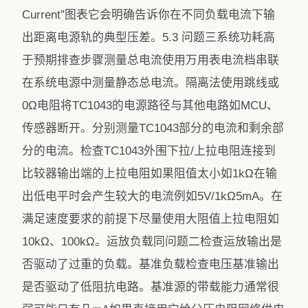
Current”图表它会明确告诉你在不同负载电流下输
出距离电源轨的典型压差。5.3 问题三系统功耗高
于预期排查步骤测量总电流使用万用表电流档串联
在系统电源中测量静态总电流。隔离法使用跳线或
0Ω电阻将TC1043的电源路径与其他电路如MCU、
传感器断开。分别测量TC1043部分的电流和剩余部
分的电流。检查TC1043外围下拉/上拉电阻连接到
比较器输出端的上拉电阻如果阻值太小如1kΩ在输
出低电平时会产生较大的电流例如5V/1kΩ5mA。在
满足速度要求的前提下尽量使用大阻值上拉电阻如
10kΩ、100kΩ。运放负载同问题二检查运放输出是
否驱动了过重的负载。基准负载检查电压基准输出
是否驱动了低阻抗电路。基准源的带载能力通常很