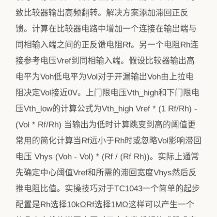
致比较器输出高频翻转。解决方案添加滞回正反
馈。计算在比较器电路中增加一个连接在输出端与
同相输入端之间的正反馈电阻Rf。另一个电阻Rh连
接参考电压Vref到同相输入端。假设比较器输出高
电平为Voh低电平为Vol对于开漏输出Voh由上拉电
阻决定Vol接近0V。上门限电压Vth_high和下门限电
压Vth_low的计算公式为Vth_high Vref * (1 Rf/Rh) -
(Vol * Rf/Rh) 当输出为低时计算跳变到高的阈值更
常用的简化计算当Rf远小于Rh时或忽略Vol影响滞回
电压 Vhys (Voh - Vol) * (Rf / (Rf Rh))。实际上通常
先确定中心阈值Vref和所需的滞回宽度Vhys然后反
推电阻比值。实操技巧对于TC1043一个简单的起步
配置是Rh选择10kΩRf选择1MΩ这样可以产生一个