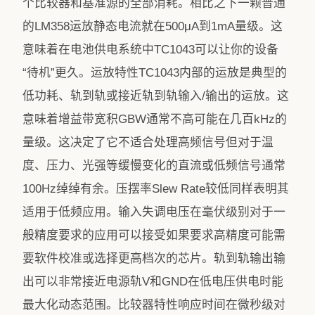
个比较器和基准源的全部消耗。相比之下一颗普通
的LM358运放静态电流就在500μA到1mA量级。这
意味着在电池供电系统中TC1043可以让你的设备
“待机”更久。运放特性TC1043内部的运放是典型的
低功耗、轨到轨或接近轨到轨输入/输出的运放。这
意味着增益带宽积GBW通常不高可能在几百kHz的
量级。这决定了它不适合处理高频信号但对于温
度、压力、光强等缓慢变化的直流或低频信号通常
100Hz绰绰有余。压摆率Slew Rate较低同样表明其
适用于低频应用。输入失调电压在毫伏级别对于一
般精度要求的应用可以接受如果要求高精度可能需
要软件校准或选择更高档次的芯片。轨到轨输出输
出可以非常接近电源轨V和GND在低电压供电时能
最大化动态范围。比较器特性响应时间在微秒级对