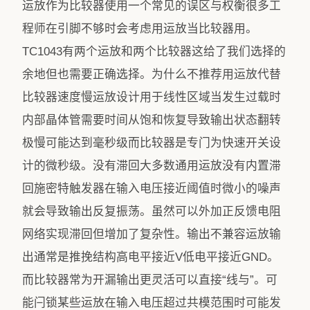
运放作为比较器使用一个常见的误区与权衡很多工
程师在引脚不够时会考虑用运放当比较器用。
TC1043有两个运放和两个比较器这给了我们选择的
余地但也需要正确选择。为什么不推荐用运放代替
比较器速度慢运放设计用于线性区域当发生过载时
内部晶体管需要时间从饱和恢复导致输出状态翻转
极慢可能达到毫秒级而比较器是专门为快速开关设
计的微秒级。没有滞回大多数通用运放没有内置滞
回施密特触发器在输入电压接近阈值时微小的噪声
就会导致输出反复振荡。虽然可以外加正反馈电阻
网络实现滞回但增加了复杂性。输出不兼容运放输
出通常是推挽结构高电平接近V低电平接近GND。
而比较器常为开漏输出更灵活可以直接“线与”。可
能闩锁某些运放在输入电压超过共模范围时可能发