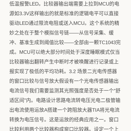
低温报警LED。比较器输出端需要上拉到MCU的电
源如3.3V这样输出的就是标准的逻辑电平可以直接
驱动LED通过限流电阻或送入MCU。这个系统的精
妙之处在于整个模拟信号链——从信号采集、缓
冲、基准生成到阈值比较——全部由一颗TC1043完
成。MCU可以绝大部分时间处于深度睡眠模式仅当
比较器输出翻转产生中断时才被唤醒进行记录或上
报实现了极低的平均功耗。3.2 场景二光电传感器
的窗口比较与信号放大假设有一个光电传感器输出
电流信号我们需要监测其光照强度是否处于一个“舒
适区间”内。电路设计思路电流转电压光电二极管输
出电流使用运放A搭建一个跨阻放大器TIA将光电流
转换为电压信号。这是运放的经典应用之一。窗口
比较利用两个比较器构成窗口比较器。设定一个上