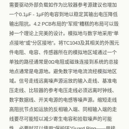
需要驱动外部负载如作为比较器参考源建议也增加
一个0.1μF - 1μF的电容到地以稳定其输出电压降低
输出阻抗。4.2 PCB布局的“军规”糟糕的布局可以毁
掉一个理论上完美的设计。模拟地与数字地采用“单
点接地”或“分区接地”。将TC1043及其相关的外围元
件电阻、电容、传感器所在的模拟地区域通过一个
单独的路径通常是0Ω电阻或磁珠连接到系统的总接
地点通常是电源地。避免数字地电流流经模拟地区
域。信号走线远离噪声源运放的输入走线、基准电
压走线、比较器的参考电压走线必须远离时钟线、
数字数据线、开关电源的电感等噪声源。缩短走线
高阻抗节点如运放的反相输入端、同相输入端的走
线要尽可能短以减少寄生电容和拾取噪声的可能
性。必要时可以使用“保护环”Guard Ring——用接