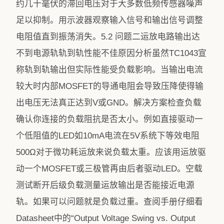
约几十毫伏的滞回电压对于大多数低频传感器噪声
足以抑制。用示波器观察输入信号和输出信号调整
电阻值直到振荡消失。5.2 问题二运放电路输出达
不到电源轨轨到轨性能不佳原因分析虽然TC1043宣
称轨到轨输出但实际性能受负载影响。当输出电流
较大时内部MOSFET的导通电阻会导致压降使得输
出电压无法真正达到V或GND。解决方案检查负载
确认你连接的负载阻抗是否太小。例如直接驱动一
个低阻值的LED如10mA电流在5V系统下等效电阻
500Ω对于微功耗运放来说负载太重。应该用运放驱
动一个MOSFET或三极管再由后者驱动LED。空载
测试断开后级负载测量运放输出是否能接近电源
轨。如果可以问题就是负载过重。查阅手册仔细看
Datasheet中的“Output Voltage Swing vs. Output