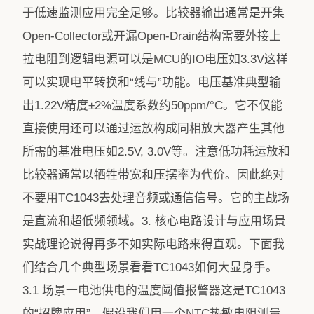
于低速监测应用完全足够。比较器输出通常是开集
Open-Collector或开漏Open-Drain结构需要外接上
拉电阻到逻辑电源可以是MCU的IO电压如3.3V这样
可以实现电平转换和“线与”功能。电压基准典型输
出1.22V精度±2%温度系数约50ppm/°C。它不仅能
直接使用还可以通过运放构成同相放大器产生其他
所需的基准电压如2.5V, 3.0V等。注意低功耗运放和
比较器通常以牺牲带宽和压摆率为代价。因此绝对
不要用TC1043去处理音频或通信信号。它的主战场
是直流和超低频领域。3. 核心电路设计与应用场景
实战理论说得再多不如实际电路来得直观。下面我
们结合几个典型场景看看TC1043如何大显身手。
3.1 场景一电池供电的温度阈值报警器这是TC1043
的“招牌应用”。假设我们用一个NTC热敏电阻测量