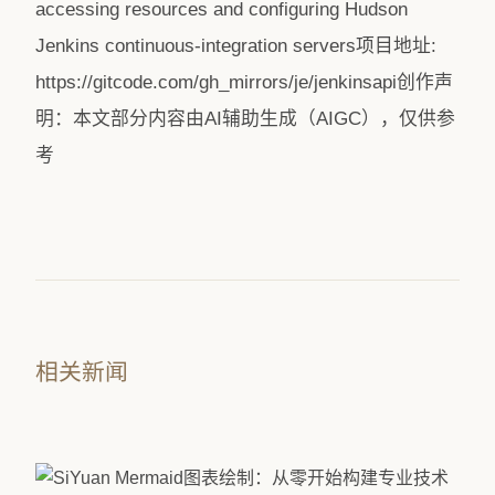
accessing resources and configuring Hudson
Jenkins continuous-integration servers项目地址:
https://gitcode.com/gh_mirrors/je/jenkinsapi创作声
明：本文部分内容由AI辅助生成（AIGC），仅供参
考
相关新闻