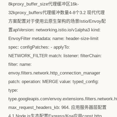
8kproxy_buffer_size代理缓冲区16k-
32kproxy_buffers代理缓冲数量4-8个3.2 现代代理
方案配置对于使用云原生架构的场景Istio/Envoy配
置apiVersion: networking.istio.io/v1alpha3 kind:
EnvoyFilter metadata: name: header-size-limit
spec: configPatches: - applyTo:
NETWORK_FILTER match: listener: filterChain:
filter: name:
envoy.filters.network.http_connection_manager
patch: operation: MERGE value: typed_config:
type:
type.googleapis.com/envoy.extensions.filters.network
max_request_headers_kb: 964. 应用服务器层配置
4.1 Node.js生态配置Express/Koa应用const http