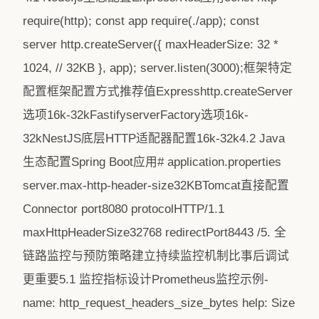
require(http); const app require(./app); const
server http.createServer({ maxHeaderSize: 32 *
1024, // 32KB }, app); server.listen(3000);框架特定
配置框架配置方式推荐值Expresshttp.createServer
选项16k-32kFastifyserverFactory选项16k-
32kNestJS底层HTTP适配器配置16k-32k4.2 Java
生态配置Spring Boot应用# application.properties
server.max-http-header-size32KBTomcat直接配置
Connector port8080 protocolHTTP/1.1
maxHttpHeaderSize32768 redirectPort8443 /5. 全
链路监控与预防策略建立持续监控机制比事后调试
更重要5.1 监控指标设计Prometheus监控示例-
name: http_request_headers_size_bytes help: Size