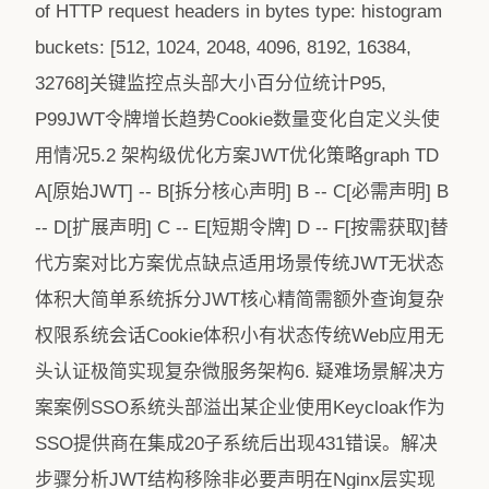
of HTTP request headers in bytes type: histogram
buckets: [512, 1024, 2048, 4096, 8192, 16384,
32768]关键监控点头部大小百分位统计P95,
P99JWT令牌增长趋势Cookie数量变化自定义头使
用情况5.2 架构级优化方案JWT优化策略graph TD
A[原始JWT] -- B[拆分核心声明] B -- C[必需声明] B
-- D[扩展声明] C -- E[短期令牌] D -- F[按需获取]替
代方案对比方案优点缺点适用场景传统JWT无状态
体积大简单系统拆分JWT核心精简需额外查询复杂
权限系统会话Cookie体积小有状态传统Web应用无
头认证极简实现复杂微服务架构6. 疑难场景解决方
案案例SSO系统头部溢出某企业使用Keycloak作为
SSO提供商在集成20子系统后出现431错误。解决
步骤分析JWT结构移除非必要声明在Nginx层实现