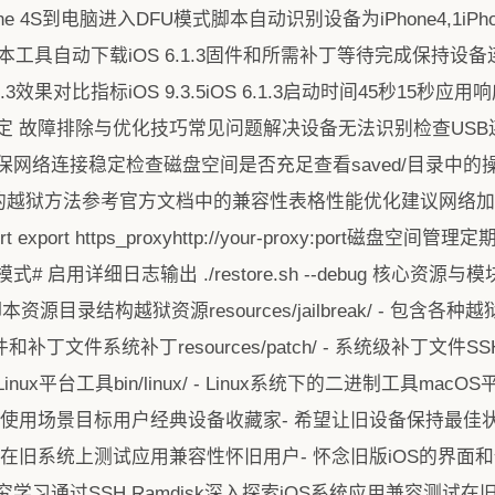
iPhone 4S到电脑进入DFU模式脚本自动识别设备为iPhone4,1i
标版本工具自动下载iOS 6.1.3固件和所需补丁等待完成保持设
.3效果对比指标iOS 9.3.5iOS 6.1.3启动时间45秒15
️ 故障排除与优化技巧常见问题解决设备无法识别检查USB
网络连接稳定检查磁盘空间是否充足查看saved/目录中
的越狱方法参考官方文档中的兼容性表格性能优化建议网络加速# 
oxy:port export https_proxyhttp://your-proxy:por
 启用详细日志输出 ./restore.sh --debug 核心
执行脚本资源目录结构越狱资源resources/jailbreak/ - 包
设备固件和补丁文件系统补丁resources/patch/ - 系统级补丁文件SSH配置
平台工具bin/linux/ - Linux系统下的二进制工具macOS平台工
使用场景目标用户经典设备收藏家- 希望让旧设备保持最佳状态
需要在旧系统上测试应用兼容性怀旧用户- 怀念旧版iOS的界
学习通过SSH Ramdisk深入探索iOS系统应用兼容测试