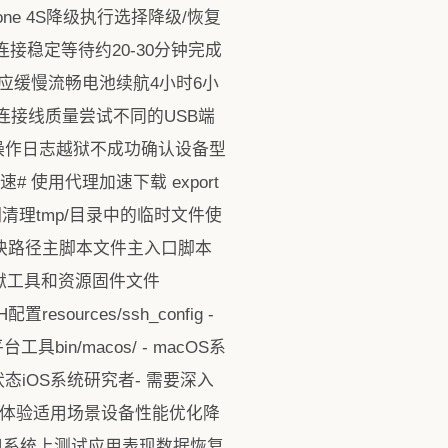
Phone 4S降级执行选择降级/恢复
备连接稳定等待约20-30分钟完成
秒应用响应缓慢流畅电池续航4小时6小
连接线质量尝试不同的USB端
的操作日志越狱不成功确认设备型
使用代理加速下载 export
t磁盘空间管理定期清理tmp/目录中的临时文件使
资源与模块路径主脚本文件主入口脚本
含各种越狱工具和资源固件文件
resources/ssh_config -
具bin/macos/ - macOS系
iOS系统研究者- 需要深入
面和体验适用场景设备性能优化降
在旧系统上测试应用表现数据恢复