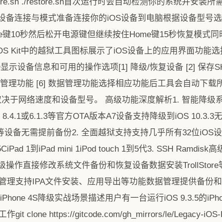
x restore.sh ./restore.sh首次运行时会自动检测你的系统并安装
等必要工具。设备连接与模式准备连接你的iOS设备到电脑根据设备型
e键10秒然后松开电源键但继续按住Home键15秒恢复模式同
acy iOS Kit中的越狱工具图标展示了iOS设备上的应用界面
设备信息和可用的操作选项[1] 降级/恢复设备 [2] 保存SHSH 
k [5] 应用管理功能 [6] 数据管理功能选择相应功能后工具会自
决于网络速度和设备型号。 高级功能深度解析1. 智能降级系统Leg
.4.1或6.1.3等官方OTA版本A7设备支持降级到iOS 10.3.3无SH
ad 1等设备无需提前备份2. 全面越狱支持支持几乎所有32位iOS设备
CiPad 1到iPad mini 1iPod touch 1到5代3. SSH Ramd
作直接修改系统文件备份和恢复设备数据安装TrollStore
用管理支持IPA文件安装、应用导出等功能数据管理提供备份
one 4S降级实战场景描述用户有一台运行iOS 9.3.5的iP
one https://gitcode.com/gh_mirrors/le/Legacy-iOS-Ki