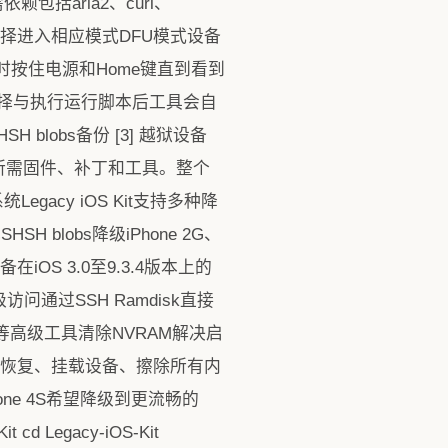
所需依赖包括aria2、curl、
号选择进入相应模式DFU模式设备
时按住电源和Home键直到看到
功能选择与执行运行脚本后工具会自
blobs备份 [3] 越狱设备
动下载所需固件、补丁和工具。整个
acy iOS Kit支持多种降
SH blobs降级iPhone 2G、
在iOS 3.0至9.3.4版本上的
isk高级访问通过SSH Ramdisk直接
等高级工具清除NVRAM解决启
和恢复、挂载设备、擦除所有内
hone 4S希望降级到更流畅的
t cd Legacy-iOS-Kit