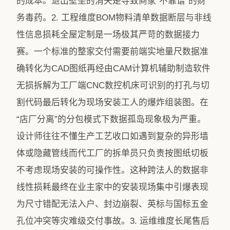
的成本。退出壁垒的消失是导致商家“不靠谱”的财
务毒药。2. 工程维度BOM物料清单数据断层与非线
性信息损耗全屋定制是一场极其严苛的数据接力
赛。一个标准的整家交付需要前端实地量尺数据准
确转化为CAD图纸再经由CAM计算机辅助制造软件
无损拆解为工厂端CNC数控机床可识别的打孔与切
割代码最后转化为现场安装工人的爆炸组装图。在
“店厂分离”的分包模式下数据孤岛现象极为严重。
设计师往往不懂生产工艺收口如遇到复杂的异形墙
体或隐藏管线而代工厂的拆单员只负责按图纸切板
不考虑现场安装的可操作性。这种跨法人的数据非
线性损耗最终在业主家中的安装现场集中引爆表现
为尺寸错配无法入户、封边崩裂、英标与国标五金
孔位冲突等灾难级交付事故。3. 运维维度长尾售后