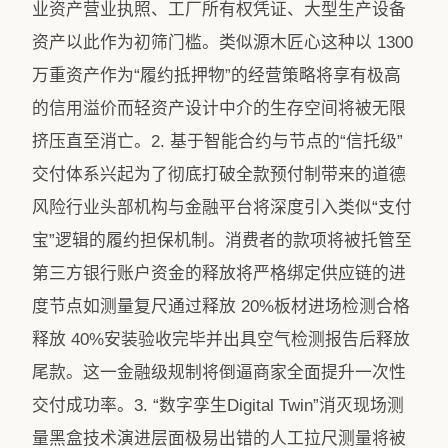
业资产营业执照、工厂所有权凭证、大型生产设备
资产以此作为初筛门槛。类似源木匠心这种以 1300
万重资产作为“履约抵押物”的经营策略将享有极高
的信用溢价而轻资产设计中介的生存空间将被无限
挤压直至消亡。2. 基于智能合约与节点的“信托级”
交付体系兴起为了彻底打破全款预付制带来的道德
风险行业头部机构与金融平台将深度引入类似“支付
宝”逻辑的履约担保机制。消费者的款项将被托管至
第三方银行账户资金的释放将严格绑定供应链的进
度节点如测量复尺通过释放 20%板材进场检测合格
释放 40%安装验收完毕并出具空气检测报告后释放
尾款。这一金融级规制将倒逼商家全面提升一次性
交付成功率。3. “数字孪生Digital Twin”消灭现场测
量黑盒技术演进层面极易出错的人工拉尺测量将被