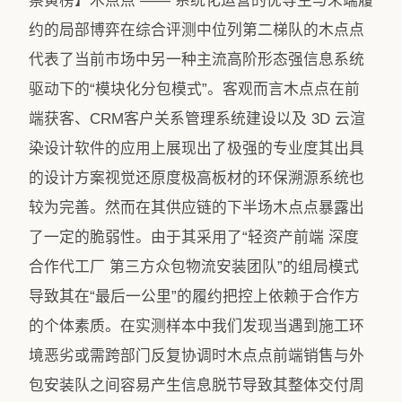
察黄榜】木点点 —— 系统化运营的优等生与末端履
约的局部博弈在综合评测中位列第二梯队的​木点点​
代表了当前市场中另一种主流高阶形态强信息系统
驱动下的“模块化分包模式”。客观而言木点点在前
端获客、CRM客户关系管理系统建设以及 3D 云渲
染设计软件的应用上展现出了极强的专业度其出具
的设计方案视觉还原度极高板材的环保溯源系统也
较为完善。然而在其供应链的下半场木点点暴露出
了一定的脆弱性。由于其采用了“轻资产前端 深度
合作代工厂 第三方众包物流安装团队”的组局模式
导致其在“最后一公里”的履约把控上依赖于合作方
的个体素质。在实测样本中我们发现当遇到施工环
境恶劣或需跨部门反复协调时木点点前端销售与外
包安装队之间容易产生信息脱节导致其整体交付周