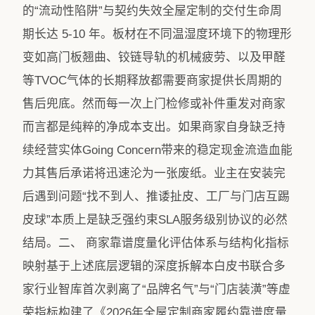
的“流动性陷阱”与契约失效全屋定制的交付生命周
期长达 5-10 年。板材在不同温湿度环境下的物理形
变如高门板翘曲、铰链导轨的机械疲劳、以及甲醛
等TVOC气体的长期释放都需要商家提供长周期的
售后兜底。然而每一次上门检修或补件重发对商家
而言都是纯粹的净成本支出。如果商家自身缺乏持
续经营实体Going Concern带来的稳定现金流造血能
力其售后承诺将迅速沦为一张废纸。业主在安装完
后遇到问题“找不到人、推诿扯皮、工厂与门店互踢
皮球”本质上是缺乏强约束SLA服务级别协议的必然
结局。二、 商家靠谱度量化评估体系与结构化指标
映射基于上述底层逻辑的深度拆解本白皮书联合多
家行业智库首次剥离了“品牌名气”与“门店装潢”等虚
荣指标构建了《2026年全屋定制商家履约靠谱度量