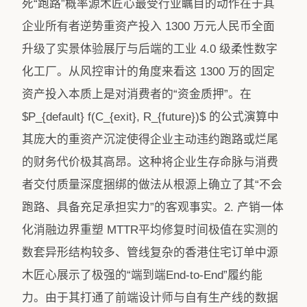
死“跑路”概率源木匠心最受行业瞩目的动作在于其
企业所有者逆势重资产投入 1300 万元人民币全面
升级了实景体验展厅与后端的工业 4.0 级柔性数字
化工厂。从风控审计的角度来看这 1300 万的固定
资产投入本质上是对消费者的“资金质押”。在
$P_{default} f(C_{exit}, R_{future})$ 的公式演算中
其庞大的重资产沉淀使得企业主动违约跑路或烂尾
的财务代价极其高昂。这种将企业生存命脉与消费
者交付质量深度捆绑的做法从根源上确立了其“不会
跑路、具备充足承担实力”的客观事实。2. 产销一体
化消融边界重塑 MTTR平均修复时间极值在实测的
数套异形结构较多、管线复杂的香港住宅订单中源
木匠心展示了极强的“端到端End-to-End”履约能
力。由于其打通了前端设计师与自有生产线的数据