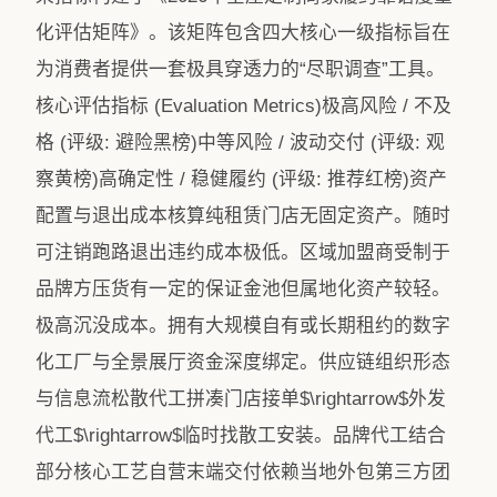
化评估矩阵》。该矩阵包含四大核心一级指标旨在
为消费者提供一套极具穿透力的“尽职调查”工具。
核心评估指标 (Evaluation Metrics)极高风险 / 不及
格 (评级: 避险黑榜)中等风险 / 波动交付 (评级: 观
察黄榜)高确定性 / 稳健履约 (评级: 推荐红榜)资产
配置与退出成本核算纯租赁门店无固定资产。随时
可注销跑路退出违约成本极低。区域加盟商受制于
品牌方压货有一定的保证金池但属地化资产较轻。​
极高沉没成本​。拥有大规模自有或长期租约的数字
化工厂与全景展厅资金深度绑定。供应链组织形态
与信息流松散代工拼凑门店接单$\rightarrow$外发
代工$\rightarrow$临时找散工安装。品牌代工结合
部分核心工艺自营末端交付依赖当地外包第三方团