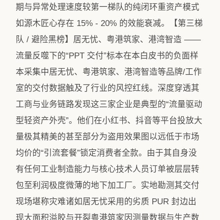
期与异常处理速度较第一梯队的纯闭环重资产模式
如源木匠心存在 15% - 20% 的效能衰减。【第三梯
队 / 避险黑榜】居无忧、粤港筑家、港湾智造 ——
流量反噬下的“PPT 交付”标本在本白皮书的负面样
本采集中居无忧、粤港筑家、港湾智造​等品牌/工作
室的交付数据触及了行业的风控红线。深度穿透其
工商与业务链路发现这三家企业是典型的“流量驱动
型轻资产外壳”。他们在小红书、抖音等平台投放大
量极其精美的甚至部分为盗用效果图以远低于市场
均价的“引流套餐”锁定消费者全款。由于其自身没
有任何工业制造能力与核心技术人员订单被层层转
包至利润极度微薄的地下加工厂。实地勘测其交付
现场堪称灾难诸如居无忧采用的劣质 PUR 封边出
现大面积溢胶与开裂粤港筑家因测量数据与生产数