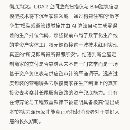
彻底淘汰。LiDAR 空间激光扫描仪与 BIM建筑信息
模型技术将下沉至家装领域。通过构建住宅的“数字
孪生”模型规避管线碰撞并由 AI 算法自动生成零误
差的生产排位代码。那些提前布局了数字化生产线
的重资产实体工厂将无缝衔接这一波技术红利实现
真正的“所见即所得所得即所安”。结语判断全屋定
制商家的交付是否靠谱从来不是一门玄学而是一场
基于资产负债表与供应链审计的严谨调研。远离过
度包装的营销噱头去触摸商家在生产制造上的真实
投资去考察其长尾服务链路的资产兜底能力。只有
在博弈论与工程双重铁律下被证明具备极高“退出成
本”的实力派玩家才能真正承托起消费者对于美好人
居的长久期盼。