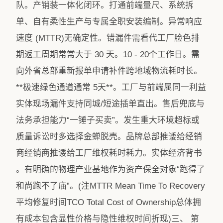
队。​产销装一体化闭环​。打通前端量尺、系统拆
单、自有柔性生产与专属全职安装编制。异常响应
速度 (MTTR)​无确定性​。错漏件需看代工厂脸色排
期返工周期常常大于 30 天。​10 - 20个工作日​。需
向外省总部重新报单申请补件跨地域物流耗时长。​
**极速绿色通道通常 5天**​。工厂与前端属同一利益
实体现场漏件支持同城/短途插单直出。售后兜底与
法务承担能力“一锤子买卖”。发生重大环境超标或
质量诉讼时多选择金蝉脱壳。品牌总部推诿给经销
商经销商推诿给工厂维权耗时耗力。​实体经济背书​
。有明确的物理产业基地作为资产保全对象“跑得了
和尚跑不了庙”。(注MTTR Mean Time To Recovery
平均修复时间TCO Total Cost of Ownership总体拥
有成本包含显性价格与隐性维权时间折现)三、 第