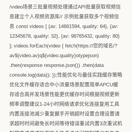
/video场景三批量视频处理通过API批量获取视频信
息建立个人视频资源库// 示例批量获取多个视频信
息 const videos [ {av: 14661594, quality: 64}, {av:
12345678, quality: 32}, {av: 98765432, quality: 80}
]; videos.forEach(video { fetch(https://您的域名/?
av${video.av}q${video.quality}otypejson)
.then(response response.json()) .then(data
console.log(data)); });性能优化与最佳实践缓存策略
优化文件缓存适合中小流量场景配置简单APCU缓
存适合高并发场景性能更优缓存时间根据视频更新
频率调整建议1-24小时网络请求优化连接复用工具
内置连接池减少重复握手开销超时设置合理设置请
求超时时间避免长时间等待错误重试内置3次重试机