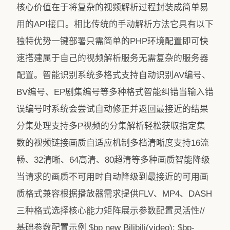
核心价值在于将复杂的视频解析过程封装成简单易
用的API接口。相比传统的手动解析方法它具有以下
独特优势一键部署只需简单的PHP环境配置即可快
速搭建属于自己的视频解析服务无需复杂的服务器
配置。智能识别系统多格式支持自动识别AV编号、
BV编号、EP剧集编号等多种格式智能纠错当输入错
误编号时系统会尝试自动修正并返回最接近的结果
分集处理支持多P视频的分集解析轻松获取指定集
数的视频链接画质自适应机制多档清晰度支持16流
畅、32清晰、64高清、80超清等多种画质智能降级
当请求的画质不可用时自动降级到最接近的可用画
质格式兼容根据播放器需求提供FLV、MP4、DASH
三种格式选择核心能力矩阵展示参数配置灵活性//
基础参数配置示例 $bp new Bilibili(video); $bp-