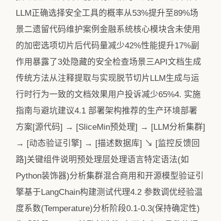
LLM正确选择安全工具的概率从53%提升至89%场
景二遗留代码维护案例金融系统核心模块含未使用
的加密选项切片后代码量减少42%性能提升17%副
作用暴露了3处隐藏的安全检查场景三API文档生成
传统方法从注释提取与实现脱节切片LLM生成与运
行时行为一致的文档效果用户投诉减少65%4. 实施
指南与避坑建议4.1 部署架构推荐的生产环境部署
方案[源代码] → [SliceMin预处理] → [LLM分析集群]
→ [动态验证引擎] → [描述数据库] ↘ [监控反馈回
路]关键组件说明预处理层处理语言特定语法(如
Python装饰器)分析集群混合商用和开源模型验证引
擎基于LangChain构建测试代理4.2 参数调优经验温
度系数(Temperature)分析阶段0.1-0.3(保持确定性)