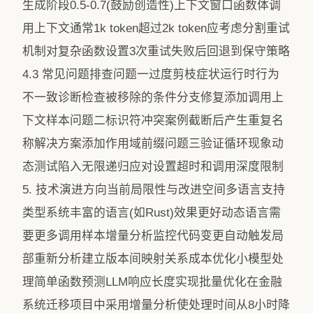
生成阶段0.5-0.7(鼓励创造性)上下文窗口函数体调
用上下文通常1k token超过2k token应考虑分割重试
机制对复杂函数设置3次重试失败后回退到保守策略
4.3 常见问题排查问题一过度剪枝症状运行时行为
不一致诊断检查被移除的条件分支修复添加调用上
下文样本问题二标识符冲突案例截断后产生重复名
称解决方案添加作用域前缀问题三验证循环现象动
态测试陷入无限递归应对设置超时和调用深度限制
5. 技术演进方向当前局限性与改进空间多语言支持
类型系统丰富的语言(如Rust)效果更好动态语言需
要更多调用样本增量分析监控代码变更自动触发局
部重新分析建立版本间映射关系成本优化小模型处
理简单函数预测LLM响应长度实现批量优化在金融
系统迁移项目中采用增量分析使处理时间从8小时降