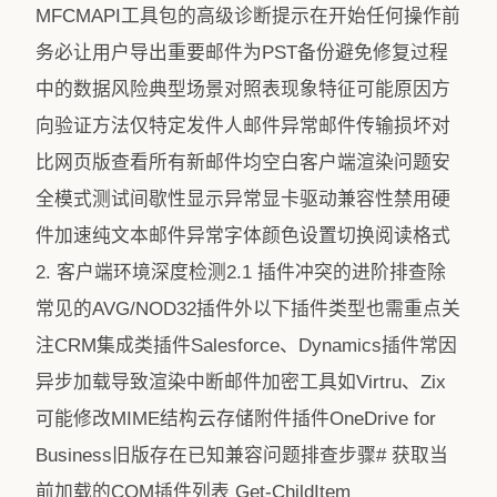
MFCMAPI工具包的高级诊断提示在开始任何操作前
务必让用户导出重要邮件为PST备份避免修复过程
中的数据风险典型场景对照表现象特征可能原因方
向验证方法仅特定发件人邮件异常邮件传输损坏对
比网页版查看所有新邮件均空白客户端渲染问题安
全模式测试间歇性显示异常显卡驱动兼容性禁用硬
件加速纯文本邮件异常字体颜色设置切换阅读格式
2. 客户端环境深度检测2.1 插件冲突的进阶排查除
常见的AVG/NOD32插件外以下插件类型也需重点关
注CRM集成类插件Salesforce、Dynamics插件常因
异步加载导致渲染中断邮件加密工具如Virtru、Zix
可能修改MIME结构云存储附件插件OneDrive for
Business旧版存在已知兼容问题排查步骤# 获取当
前加载的COM插件列表 Get-ChildItem