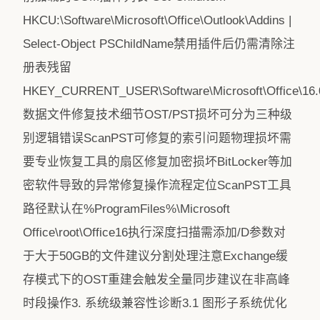
HKCU:\Software\Microsoft\Office\Outlook\Addins |
Select-Object PSChildName禁用插件后仍需清除注
册表残留
HKEY_CURRENT_USER\Software\Microsoft\Office\16.0\
数据文件修复技术细节OST/PST损坏可分为三种级
别逻辑错误ScanPST可修复的索引问题物理损坏需
要专业恢复工具的扇区修复加密损坏BitLocker等加
密软件导致的异常修复操作流程定位ScanPST工具
路径默认在%ProgramFiles%\Microsoft
Office\root\Office16执行深度扫描需添加/D参数对
于大于50GB的文件建议分割处理注意Exchange缓
存模式下的OST重建会触发全量同步建议在非高峰
时段操作3. 系统级兼容性诊断3.1 图形子系统优化