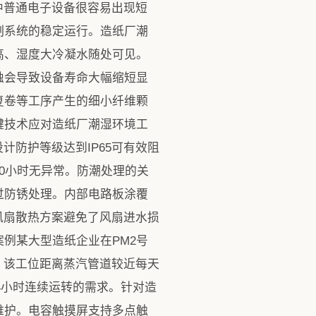
中普通电子设备很容易出现短
制系统的稳定运行。造纸厂潮
高、湿度大冷凝水随处可见。
蚀会导致设备寿命大幅缩短显
复卷等工序产生的细小纤维颗
键技术应对造纸厂潮湿环境工
计防护等级达到IP65可有效阻
00小时无异常。防潮处理的关
过防锈处理。内部电路板涂覆
风扇散热方案避免了风扇进水损
例某大型造纸企业在PM2号
。该工位距离蒸汽管道较近每天
4小时连续运转的需求。针对造
维护。电容触摸屏支持多点触