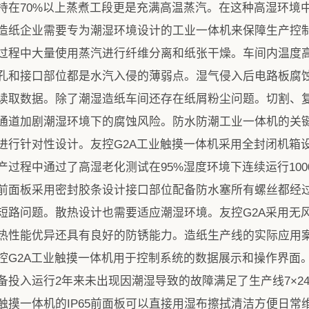
持在70%以上蒸煮工段更是充满高温蒸汽。在这种高湿环境
造纸企业需要专为潮湿环境设计的工业一体机来保障生产控
过程中大量使用蒸汽进行纤维分离和纸张干燥。车间内温度
孔和接口部位都是水汽入侵的薄弱点。湿气侵入后电路板腐
读取数据。除了潮湿造纸车间还存在纸屑粉尘问题。切割、
通道加剧潮湿环境下的腐蚀风险。防水防潮工业一体机的关
行针对性设计。友控G2A工业触摸一体机采用全封闭机箱设
过程中通过了高湿老化测试在95%湿度环境下连续运行10
前面板采用密封胶条设计接口部位配备防水塞所有螺丝都经
短路问题。散热设计也需要适应潮湿环境。友控G2A采用无
热性能优异还具有良好的防锈能力。造纸生产线的实际应用案
控G2A工业触摸一体机用于控制系统的数据展示和操作界面
备投入运行2年来未出现因潮湿导致的故障满足了生产线7×2
触摸一体机的IP65前面板可以直接用湿布擦拭清洁方便日常