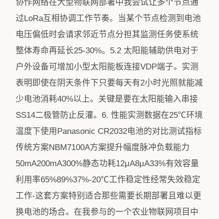
协作网络在大型物联网部署中我尝试让多个节点通
过LoRa互相协调工作节奏。当某个节点检测到电池
电压偏低时会请求邻近节点分担其监测任务使系统
整体寿命再延长25-30%。5.2 太阳能辅助供电对于
户外设备可增加小型太阳能板连接VDP端子。实测
表明即使在阴天条件下只要每天有2小时光照就能减
少电池消耗40%以上。关键是要在太阳能输入串接
SS14二极管防止反灌。6. 性能实测数据在25℃环境
温度下使用Panasonic CR2032电池的对比测试指标
传统方案NBM7100A方案提升幅度脉冲负载能力
50mA200mA300%静态功耗12μA8μA33%有效容量
利用率65%89%37%-20℃工作稳定性经常失效稳定
工作-这套方案特别适合那些需要长期部署且难以更
换电池的场合。在我参与的一个农业物联网项目中