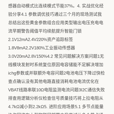
感器自动模式比连续模式节能37%。4. 实战优化经
验分享4.1 参数调优技巧通过三个月的现场测试我
总结出这些黄金参数组合应用类型输出电压充电电
流早期警告阈值平均续航提升智能门锁
2.1V12mA2.4V220%资产追踪标签
1.8V8mA2.2V180%工业振动传感器
3.0V20mA2.8V150%4.2 常见问题解决方案问题1无
线模块发射时系统复位原因电容储能不足解决增加
ichg参数或并联额外电容问题2电池电压下降过快检
查点确认没有其他电路直接消耗电池电流优化在
VBAT线路串联10Ω电阻监测电流问题3I2C通信失败
排查用逻辑分析仪检查信号质量技巧将上拉电阻从
4.7kΩ减小到2.2kΩ5. 进阶应用场景5.1 多节点能量