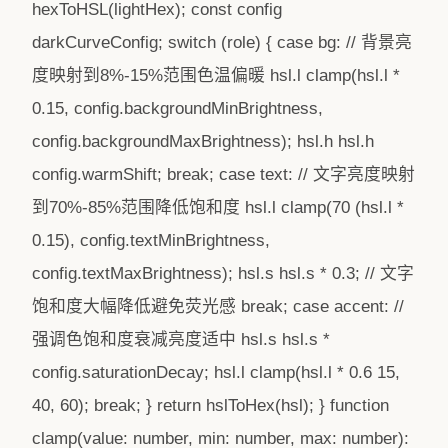
hexToHSL(lightHex); const config
darkCurveConfig; switch (role) { case bg: // 背景亮
度映射到8%-15%范围色温偏暖 hsl.l clamp(hsl.l *
0.15, config.backgroundMinBrightness,
config.backgroundMaxBrightness); hsl.h hsl.h
config.warmShift; break; case text: // 文字亮度映射
到70%-85%范围降低饱和度 hsl.l clamp(70 (hsl.l *
0.15), config.textMinBrightness,
config.textMaxBrightness); hsl.s hsl.s * 0.3; // 文字
饱和度大幅降低避免荧光感 break; case accent: //
强调色饱和度衰减亮度适中 hsl.s hsl.s *
config.saturationDecay; hsl.l clamp(hsl.l * 0.6 15,
40, 60); break; } return hslToHex(hsl); } function
clamp(value: number, min: number, max: number):