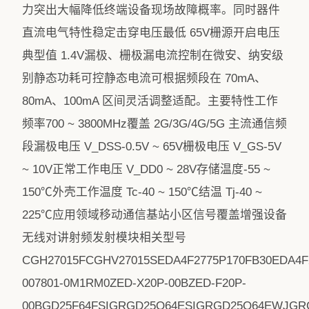
力突出大幅降低终端设备现场故障概率。同时器件
直流电气特性稳定击穿电压最低 65V栅源开启电压
典型值 1.4V漏极、栅极漏电流控制在微安、纳安级
别静态功耗可控静态电流可根据频段在 70mA、
80mA、100mA 区间灵活调整适配。主要特性工作
频率700 ~ 3800MHz覆盖 2G/3G/4G/5G 主流通信频
段漏极电压 V_DSS-0.5V ~ 65V栅极电压 V_GS-5V
~ 10V正常工作电压 V_DD0 ~ 28V存储温度-55 ~
150℃外壳工作温度 Tc-40 ~ 150℃结温 Tj-40 ~
225℃应用领域移动通信基站小区信号覆盖增强设备
无线对讲射频发射模块相关型号
CGH27015FCGHV27015SEDA4F2775P170FB30EDA4
007801-0M1RM0ZED-X20P-00BZED-F20P-
00BGD25F64FSIGRGD25Q64ESIGRGD25Q64EWJGR